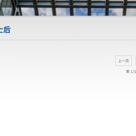
士后
上一页
第 1/