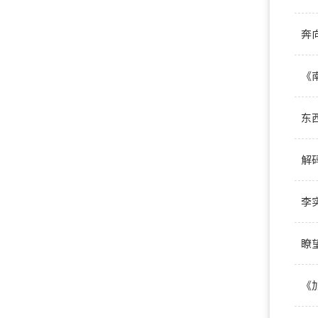
奔
《
东
解
李
瞭
《