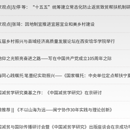
家观点|左停 等：“十五五”统筹建立常态化防止返贫致贫帮扶机制
家观点|张琦：因地制宜推进宜居宜业和美乡村建设
五届乡村振兴与县域经济高质量发展论坛在西安培华学院举行
信仰之光照亮奋进之路——写在中国共产党成立105周年之际
海同心践嘱托 笔墨纪实助振兴——《国家嘱托：中央单位定点帮扶宁
国减贫学研究奠基之作：《中国减贫学研究》在京研讨
磅推荐 || 《不以山海为远——闽宁协作30年实践与理论创新》
国减贫与国际传播研讨会暨《中国减贫学研究》出版座谈会在京成功